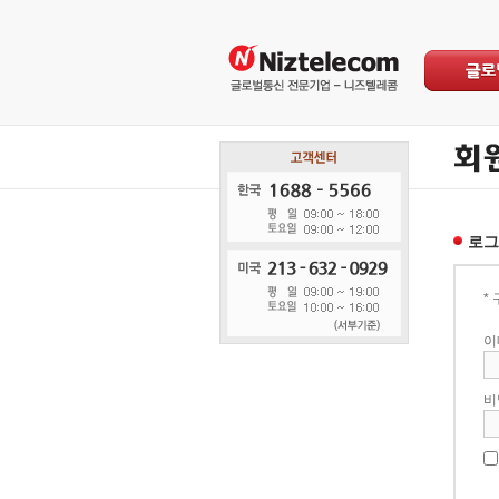
글로벌휴대
로그
*
이
비